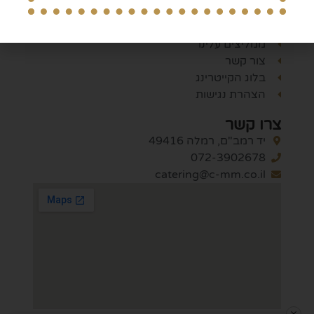
ניווט באתר
מי אנחנו
ממליצים עלינו
צור קשר
בלוג הקייטרינג
הצהרת נגישות
צרו קשר
יד רמב"ם, רמלה 49416
072-3902678
catering@c-mm.co.il