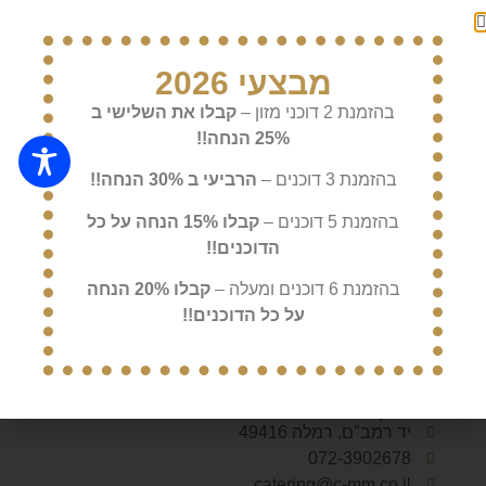
מבצעי 2026
קייטרינג משהו מיוחד גאה לספק קייטרינג כשר ולהציג
בהזמנת 2 דוכני מזון –
קבלו את השלישי ב
בפניכם מגוון תפריטים ואפשרויות כדי שאתם תוכלו
25% הנחה!!
לבחור את המנות המיוחדות שלנו לאירוע המיוחד
שלכם.
בהזמנת 3 דוכנים –
הרביעי ב 30% הנחה!!
בהזמנת 5 דוכנים –
קבלו 15% הנחה על כל
ניווט באתר
הדוכנים!!
מי אנחנו
ממליצים עלינו
בהזמנת 6 דוכנים ומעלה –
קבלו 20% הנחה
צור קשר
על כל הדוכנים!!
בלוג הקייטרינג
הצהרת נגישות
צרו קשר
יד רמב"ם, רמלה 49416
072-3902678
catering@c-mm.co.il