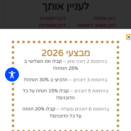
לעניין אותך
דוכן אסאדו
דוכן רוסטביף
דוכן מעורב ירושלמי
דוכן שווארמה
דוכן עראיס
דוכן המבורגרים
דוכן קבב טלה
דוכן מנגל
פוד טראק לאירועים
דוכן נקניקיות
מבצעי 2026
בהזמנת 2 דוכני מזון –
קבלו את השלישי ב
25% הנחה!!
מה האירוע שלכם?
בהזמנת 3 דוכנים –
הרביעי ב 30% הנחה!!
אירוע בטבע
חתונה
בהזמנת 5 דוכנים –
קבלו 15% הנחה על כל
בר/בת מצווה
אירוע עסקי
הדוכנים!!
בהזמנת 6 דוכנים ומעלה –
קבלו 20% הנחה
על כל הדוכנים!!
צרו איתנו קשר