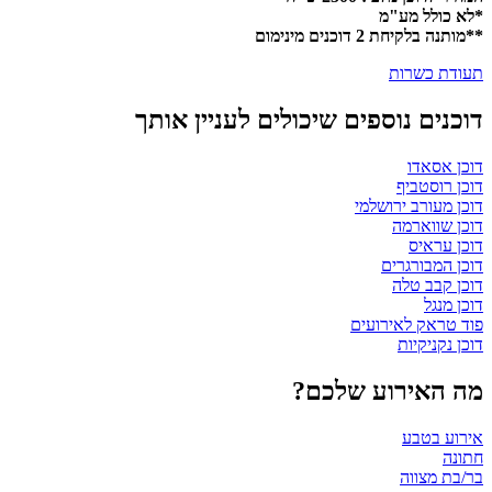
*לא כולל מע"מ
**מותנה בלקיחת 2 דוכנים מינימום
תעודת כשרות
דוכנים נוספים שיכולים לעניין אותך
דוכן אסאדו
דוכן רוסטביף
דוכן מעורב ירושלמי
דוכן שווארמה
דוכן עראיס
דוכן המבורגרים
דוכן קבב טלה
דוכן מנגל
פוד טראק לאירועים
דוכן נקניקיות
מה האירוע שלכם?
אירוע בטבע
חתונה
בר/בת מצווה