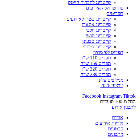
קייטרינג לחברות הייטק
פוד טראק לאירועים
תפריטים
קייטרינג בשרי לאירועים
קייטרינג אסאדו
קייטרינג חלבי
קייטרינג סושי
קייטרינג טבעוני
קייטרינג צמחוני
תפריט לפי מחיר
תפריט 110 ש"ח
תפריט 159 ש"ח
תפריט 220 ש"ח
תפריט 289 ש"ח
ממליצים עלינו
מבצעי 2026
Facebook
Instagram
Tiktok
החל מ-100 סועדים
לתכנון אירוע
אודות
גלריות אירועים
סרטונים
מתכונים