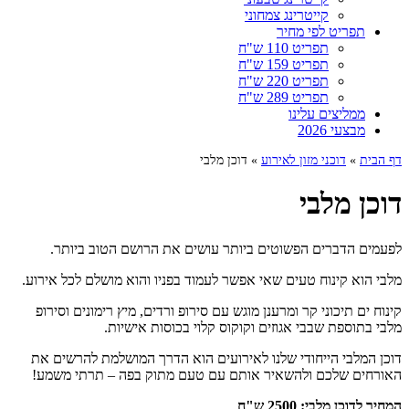
קייטרינג צמחוני
תפריט לפי מחיר
תפריט 110 ש"ח
תפריט 159 ש"ח
תפריט 220 ש"ח
תפריט 289 ש"ח
ממליצים עלינו
מבצעי 2026
דף הבית
»
דוכני מזון לאירוע
»
דוכן מלבי
דוכן מלבי
לפעמים הדברים הפשוטים ביותר עושים את הרושם הטוב ביותר.
מלבי הוא קינוח טעים שאי אפשר לעמוד בפניו והוא מושלם לכל אירוע.
קינוח ים תיכוני קר ומרענן מוגש עם סירופ ורדים, מיץ רימונים וסירופ
מלבי בתוספת שבבי אגוזים וקוקוס קלוי בכוסות אישיות.
דוכן המלבי הייחודי שלנו לאירועים הוא הדרך המושלמת להרשים את
האורחים שלכם ולהשאיר אותם עם טעם מתוק בפה – תרתי משמע!
המחיר לדוכן מלבי:
2500
ש"ח