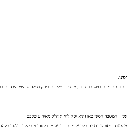
יני.
יותר. עם מנות בטעם פיקנטי, מרקים עשירים בירקות שורש ושימוש חכם בנ
י – המטבח הסיני כאן והוא יכול להיות חלק מאירוע שלכם.
ים מהמזרח, מאפשרים לכם לספק מנות חד פעמיות לאורחים שלכם ולגרום לה