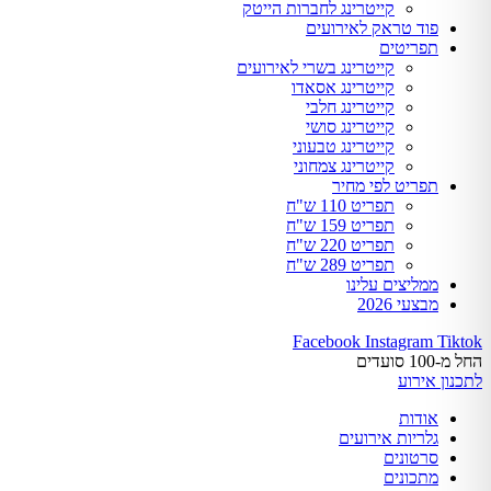
קייטרינג לחברות הייטק
פוד טראק לאירועים
תפריטים
קייטרינג בשרי לאירועים
קייטרינג אסאדו
קייטרינג חלבי
קייטרינג סושי
קייטרינג טבעוני
קייטרינג צמחוני
תפריט לפי מחיר
תפריט 110 ש"ח
תפריט 159 ש"ח
תפריט 220 ש"ח
תפריט 289 ש"ח
ממליצים עלינו
מבצעי 2026
Facebook
Instagram
Tiktok
החל מ-100 סועדים
לתכנון אירוע
אודות
גלריות אירועים
סרטונים
מתכונים