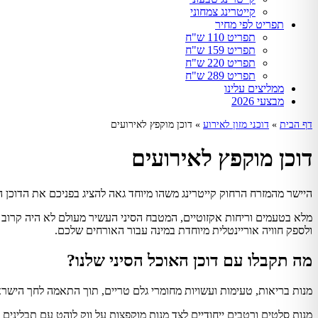
קייטרינג צמחוני
תפריט לפי מחיר
תפריט 110 ש"ח
תפריט 159 ש"ח
תפריט 220 ש"ח
תפריט 289 ש"ח
ממליצים עלינו
מבצעי 2026
דף הבית
»
דוכני מזון לאירוע
»
דוכן מוקפץ לאירועים
דוכן מוקפץ לאירועים
היישר מהמזרח הרחוק קייטרינג משהו מיוחד גאה להציג בפניכם את הדוכן הס
מלא בטעמים וריחות אקזוטיים, המטבח הסיני העשיר מעולם לא היה קרוב 
ולספק חוויה אוריינטלית מיוחדת במינה עבור האורחים שלכם.
מה תקבלו עם דוכן האוכל הסיני שלנו?
מנות בריאות, טעימות ועשויות מחומרי גלם טריים, תוך התאמה לחך הישראל
מנות סלטים ורטבים ייחודיים לצד מנות מוקפצות על ווק לוהט עם תבלינ