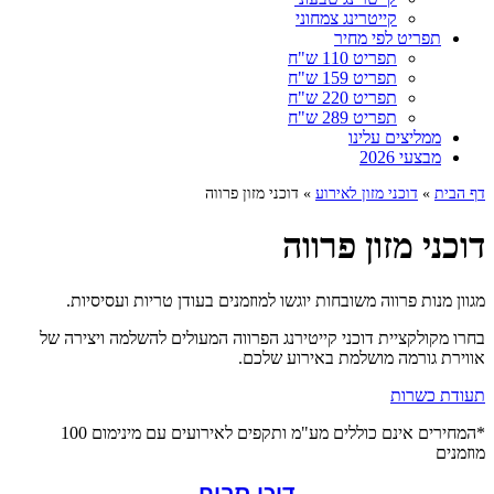
קייטרינג צמחוני
תפריט לפי מחיר
תפריט 110 ש"ח
תפריט 159 ש"ח
תפריט 220 ש"ח
תפריט 289 ש"ח
ממליצים עלינו
מבצעי 2026
דף הבית
»
דוכני מזון לאירוע
»
דוכני מזון פרווה
דוכני מזון פרווה
מגוון מנות פרווה משובחות יוגשו למוזמנים בעודן טריות ועסיסיות.
בחרו מקולקציית דוכני קייטירנג הפרווה המעולים להשלמה ויצירה של
אווירת גורמה מושלמת באירוע שלכם.
תעודת כשרות
*המחירים אינם כוללים מע"מ ותקפים לאירועים עם מינימום 100
מוזמנים
דוכן סביח