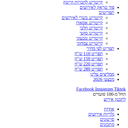
קייטרינג לחברות הייטק
פוד טראק לאירועים
תפריטים
קייטרינג בשרי לאירועים
קייטרינג אסאדו
קייטרינג חלבי
קייטרינג סושי
קייטרינג טבעוני
קייטרינג צמחוני
תפריט לפי מחיר
תפריט 110 ש"ח
תפריט 159 ש"ח
תפריט 220 ש"ח
תפריט 289 ש"ח
ממליצים עלינו
מבצעי 2026
Facebook
Instagram
Tiktok
החל מ-100 סועדים
לתכנון אירוע
אודות
גלריות אירועים
סרטונים
מתכונים