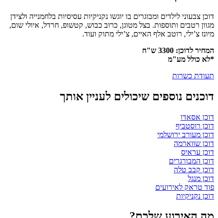
דוכן צבעוני לילדים ומבוגרים בו יוגשו נקניקיות עסיסיות בלחמנייה ולצידן
מגוון רטבים ותוספות. בצל מטוגן, כרוב כבוש, קטשופ, חרדל, איולי שום,
מיונז צ’ילי, רוטב אלף האיים, צ’ילי מתוק ועוד.
המחיר לדוכן: 3300 ש"ח
*לא כולל מע"מ
תעודת כשרות
דוכנים נוספים שיכולים לעניין אותך
דוכן אסאדו
דוכן רוסטביף
דוכן מעורב ירושלמי
דוכן שווארמה
דוכן עראיס
דוכן המבורגרים
דוכן קבב טלה
דוכן מנגל
פוד טראק לאירועים
דוכן נקניקיות
מה האירוע שלכם?