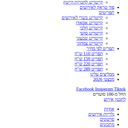
קייטרינג לחברות הייטק
פוד טראק לאירועים
תפריטים
קייטרינג בשרי לאירועים
קייטרינג אסאדו
קייטרינג חלבי
קייטרינג סושי
קייטרינג טבעוני
קייטרינג צמחוני
תפריט לפי מחיר
תפריט 110 ש"ח
תפריט 159 ש"ח
תפריט 220 ש"ח
תפריט 289 ש"ח
ממליצים עלינו
מבצעי 2026
Facebook
Instagram
Tiktok
החל מ-100 סועדים
לתכנון אירוע
אודות
גלריות אירועים
סרטונים
מתכונים