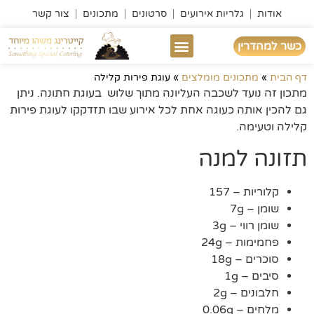
אודות
גלריות אירועים
סרטונים
מתכונים
צור קשר
כשר למהדרין
דוכני מזון
ממליצים עלינו
אירוע עסקי
מבצעי 2026
מה חוגגים
פוד טראק לאירועים
תפריט לפי מחיר
דף הבית
»
מתכונים מומלצים
»
עוגת פירות קלילה
מתכון זה נועד לשכבה העליונה מתוך שלוש בעוגת חתונה. ניתן
גם להכין אותה כעוגה אחת לכל אירוע שבו תזדקקו לעוגת פירות
קלילה וטעימה.
תזונה למנה
קלוריות – 157
שומן – 7g
שומן רווי – 3g
פחמימות – 24g
סוכרים – 18g
סיבים – 1g
חלבונים – 2g
מלחים – 0.06g