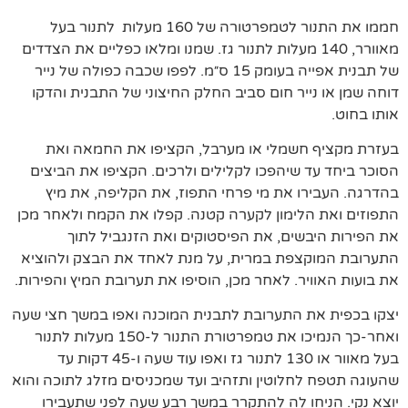
חממו את התנור לטמפרטורה של 160 מעלות לתנור בעל
מאוורר, 140 מעלות לתנור גז. שמנו ומלאו כפליים את הצדדים
של תבנית אפייה בעומק 15 ס״מ. לפפו שכבה כפולה של נייר
דוחה שמן או נייר חום סביב החלק החיצוני של התבנית והדקו
אותו בחוט.
בעזרת מקציף חשמלי או מערבל, הקציפו את החמאה ואת
הסוכר ביחד עד שיהפכו לקלילים ולרכים. הקציפו את הביצים
בהדרגה. העבירו את מי פרחי התפוז, את הקליפה, את מיץ
התפוזים ואת הלימון לקערה קטנה. קפלו את הקמח ולאחר מכן
את הפירות היבשים, את הפיסטוקים ואת הזנגביל לתוך
התערובת המוקצפת במרית, על מנת לאחד את הבצק ולהוציא
את בועות האוויר. לאחר מכן, הוסיפו את תערובת המיץ והפירות.
יצקו בכפית את התערובת לתבנית המוכנה ואפו במשך חצי שעה
ואחר-כך הנמיכו את טמפרטורת התנור ל-150 מעלות לתנור
בעל מאוור או 130 לתנור גז ואפו עוד שעה ו-45 דקות עד
שהעוגה תטפח לחלוטין ותזהיב ועד שמכניסים מזלג לתוכה והוא
יוצא נקי. הניחו לה להתקרר במשך רבע שעה לפני שתעבירו