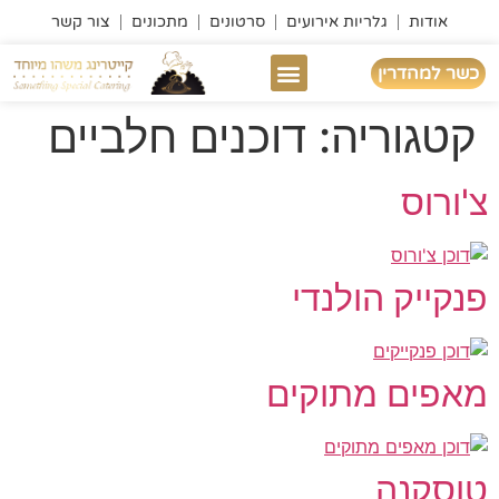
אודות
גלריות אירועים
סרטונים
מתכונים
צור קשר
כשר למהדרין
דוכני מזון
ממליצים עלינו
אירוע עסקי
מבצעי 2026
מה חוגגים
פוד טראק לאירועים
תפריט לפי מחיר
קטגוריה:
דוכנים חלביים
צ'ורוס
פנקייק הולנדי
מאפים מתוקים
טוסקנה